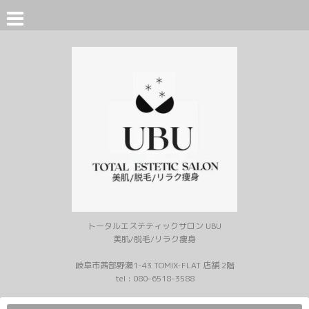
トータルエステティックサロン UBU
美肌/脱毛/リラク痩身
岐阜市茜部野瀬1-43 TOMIX-FLAT 店舗 2階
tel :
080-6518-3588