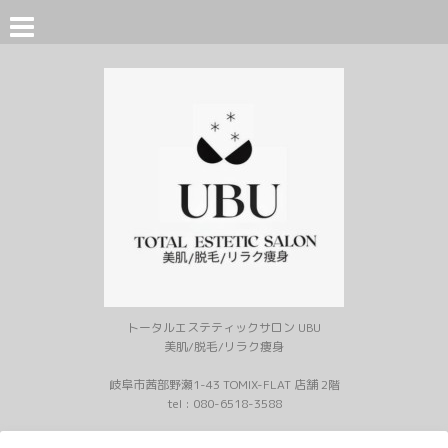
トータルエステティックサロン UBU
美肌/脱毛/リラク痩身
岐阜市茜部野瀬1-43 TOMIX-FLAT 店舗 2階
tel :
080-6518-3588