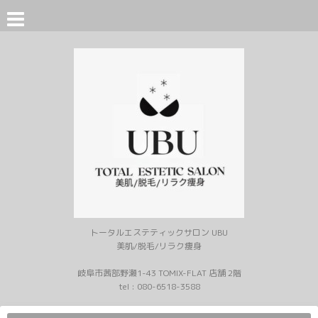
トータルエステティックサロン UBU
美肌/脱毛/リラク痩身
岐阜市茜部野瀬1-43 TOMIX-FLAT 店舗 2階
tel :
080-6518-3588